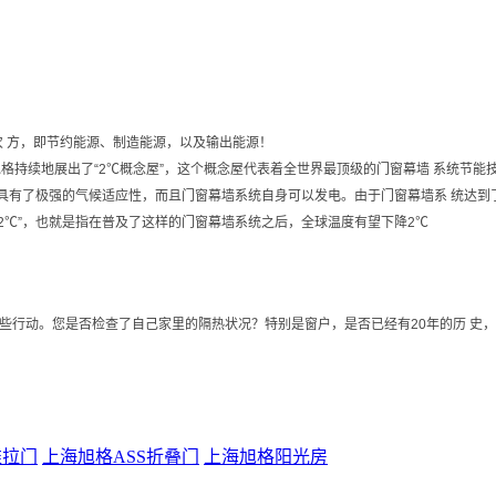
三次 方，即节约能源、制造能源，以及输出能源！
，旭格持续地展出了“2℃概念屋”，这个概念屋代表着全世界最顶级的门窗幕墙 系统节
但具有了极强的气候适应性，而且门窗幕墙系统自身可以发电。由于门窗幕墙系 统达到了
2℃”，也就是指在普及了这样的门窗幕墙系统之后，全球温度有望下降2℃
 些行动。您是否检查了自己家里的隔热状况？特别是窗户，是否已经有20年的历 史
推拉门
上海旭格ASS折叠门
上海旭格阳光房