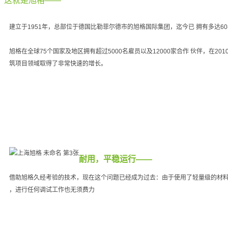
这就是旭格——
建立于1951年，总部位于德国比勒菲尔德市的旭格国际集团，迄今已 拥有多达6
旭格在全球75个国家及地区拥有超过5000名雇员以及12000家合作 伙伴，在2
筑项目领域取得了非常快速的增长。
耐用，平稳运行——
借助旭格久经考验的技术，现在这个问题已经成为过去：由于使用了轻量级的材料
，进行任何调试工作也无须费力