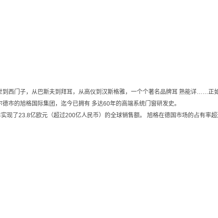
世到西门子，从巴斯夫到拜耳，从高仪到汉斯格雅，一个个著名品牌耳 熟能详……正
菲尔德市的旭格国际集团，迄今已拥有 多达60年的高端系统门窗研发史。
10年实现了23.8亿欧元（超过200亿人民币）的全球销售额。 旭格在德国市场的占有