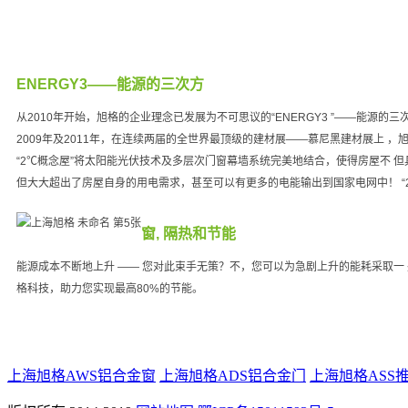
ENERGY3——能源的三次方
从2010年开始，旭格的企业理念已发展为不可思议的“ENERGY3 ”——能源的
2009年及2011年，在连续两届的全世界最顶级的建材展——慕尼黑建材展上 
“2℃概念屋”将太阳能光伏技术及多层次门窗幕墙系统完美地结合，使得房屋不 
但大大超出了房屋自身的用电需求，甚至可以有更多的电能输出到国家电网中！ “
窗, 隔热和节能
能源成本不断地上升 —— 您对此束手无策？不，您可以为急剧上升的能耗采取一
格科技，助力您实现最高80%的节能。
上海旭格AWS铝合金窗
上海旭格ADS铝合金门
上海旭格ASS