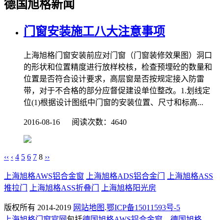
德国旭格新闻
门窗安装施工八大注意事项
上海旭格门窗安装前应对门窗（门窗装修效果图）洞口
的形状和位置精度进行放样校核，检查预埋砼的数量和
位置是否符合设计要求，高层窗是否按规定接入防雷
带，对于不合格的部分应督促建设单位整改。1.划线定
位(1)根据设计图纸中门窗的安装位置、尺寸和标高...
2016-08-16 阅读次数：4640
‹‹
‹
4
5
6
7
8
››
上海旭格AWS铝合金窗
上海旭格ADS铝合金门
上海旭格ASS
推拉门
上海旭格ASS折叠门
上海旭格阳光房
版权所有 2014-2019
网站地图
.
鄂ICP备15011593号-5
上海旭格门窗官网
包括
德国旭格AWS铝合金窗
、
德国旭格