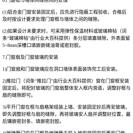
6.门窗框与墙体间缝隙间的处理
(1)铝合金门窗安装固定后，应先进行隐蔽工程验收，合格后
及时按设计要求处理门窗框与墙体之间的缝隙。
(2)如果设计未要求时，可采用弹性保温材料或玻璃棉毡（词
条“玻璃棉毡”由行业大百科提供）条分层填塞缝隙，外表面留
5~8mm深槽口填嵌嵌缝油膏或密封胶。
7.门窗扇及门窗玻璃的安装
1)门窗扇和门窗玻璃应在洞口墙体表面装饰完工后安装。
2)推拉门（词条“推拉门”由行业大百科提供）窗在门窗框安装
固定后，将配好玻璃的门窗扇整体安入框内滑道，调整好框与
扇的缝隙即可。
3)平开门窗在框与扇格架组装上墙、安装固定好后再安玻璃，
即先调整好框与扇的缝隙，再将玻璃安人扇并调整好位置，最
后镶嵌密封条、填嵌密封胶。