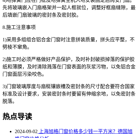
4)地弹簧门应在门框及地弹簧主机入地安装固定后再安门扇。
先将玻璃嵌入门扇格架并一起人框就位，调整好框扇缝隙，最
后填嵌门扇玻璃的密封条及密封胶。
8.施工注意事项
1)采用多组组合铝合金门窗时注意拼装质量，拼头应平整，不
劈棱不窜角。
2)施工时必须严格做好产品保护，及时补封破损掉落的保护胶
纸和薄膜，及时清除溅落在门窗表面的灰浆污物，以免铝合金
门窗面层污染咬色。
3)门窗玻璃厚度与扇梃镶嵌槽及密封条的尺寸配合要符合国家
标准及设计要求，安装密封条时要留有伸缩余地，以免密封条
脱落。
热点导读
2024-09-02
上海旭格门窗价格多少钱一平方米？德国旭