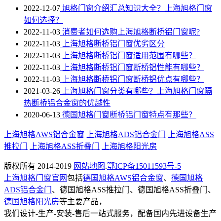
2022-12-07
旭格门窗介绍汇总知识大全？上海旭格门窗
如何选择？
2022-11-03
消费者如何选购上海旭格断桥铝门窗呢?
2022-11-03
上海旭格断桥铝门窗优劣区分
2022-11-03
上海旭格​断桥铝门窗适用范围有哪些？
2022-11-03
上海旭格断桥铝门窗断桥铝性能有哪些？
2022-11-03
上海旭格断桥铝门窗断桥铝优点有哪些？
2021-03-26
上海旭格门窗分类有哪些？上海旭格门窗隔
热断桥铝合金窗的优越性
2020-06-13
德国旭格门窗断桥铝门窗特点有那些？
上海旭格AWS铝合金窗
上海旭格ADS铝合金门
上海旭格ASS
推拉门
上海旭格ASS折叠门
上海旭格阳光房
版权所有 2014-2019
网站地图
.
鄂ICP备15011593号-5
上海旭格门窗官网
包括
德国旭格AWS铝合金窗
、
德国旭格
ADS铝合金门
、德国旭格ASS推拉门、德国旭格ASS折叠门、
德国旭格阳光房
等主要产品，
我们设计-生产-安装-售后一站式服务，配备国内先进设备生产